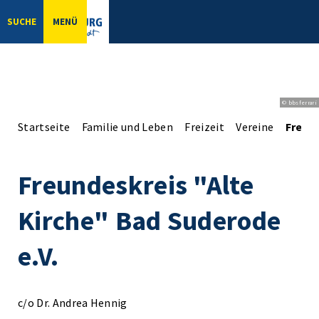
SUCHE
MENÜ
© bbsferrari
Startseite
Familie und Leben
Freizeit
Vereine
Freund
Freundeskreis "Alte
Kirche" Bad Suderode
e.V.
c/o Dr. Andrea Hennig