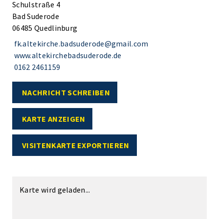
Schulstraße 4
Bad Suderode
06485 Quedlinburg
fk.altekirche.badsuderode@gmail.com
www.altekirchebadsuderode.de
0162 2461159
NACHRICHT SCHREIBEN
KARTE ANZEIGEN
VISITENKARTE EXPORTIEREN
Karte wird geladen...