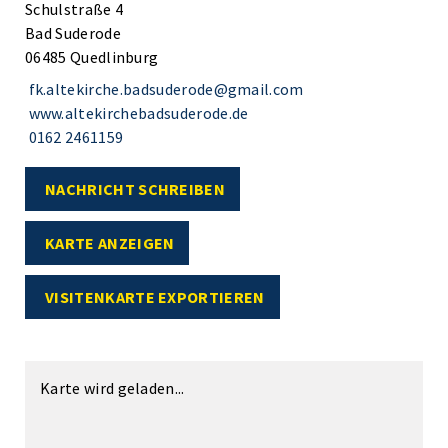
Schulstraße 4
Bad Suderode
06485 Quedlinburg
fk.altekirche.badsuderode@gmail.com
www.altekirchebadsuderode.de
0162 2461159
NACHRICHT SCHREIBEN
KARTE ANZEIGEN
VISITENKARTE EXPORTIEREN
Karte wird geladen...