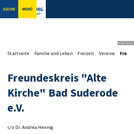
SUCHE
MENÜ
© bbsferrari
Startseite
Familie und Leben
Freizeit
Vereine
Freund
Freundeskreis "Alte
Kirche" Bad Suderode
e.V.
c/o Dr. Andrea Hennig