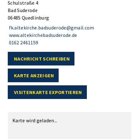
Schulstraße 4
Bad Suderode
06485 Quedlinburg
fk.altekirche.badsuderode@gmail.com
www.altekirchebadsuderode.de
0162 2461159
NACHRICHT SCHREIBEN
KARTE ANZEIGEN
VISITENKARTE EXPORTIEREN
Karte wird geladen...