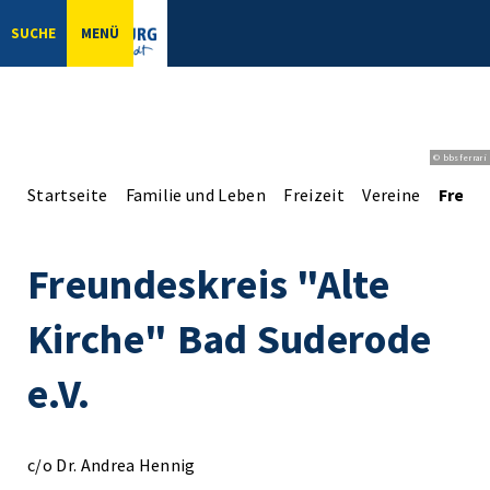
SUCHE
MENÜ
© bbsferrari
Startseite
Familie und Leben
Freizeit
Vereine
Freund
Freundeskreis "Alte
Kirche" Bad Suderode
e.V.
c/o Dr. Andrea Hennig