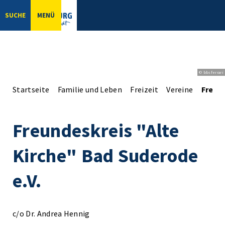
SUCHE
MENÜ
© bbsferrari
Startseite
Familie und Leben
Freizeit
Vereine
Freund
Freundeskreis "Alte
Kirche" Bad Suderode
e.V.
c/o Dr. Andrea Hennig