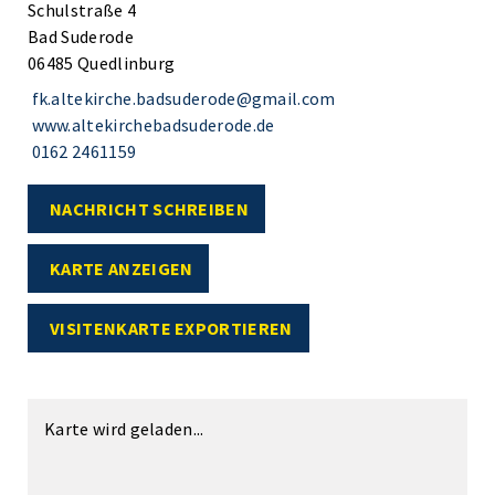
Schulstraße 4
Bad Suderode
06485 Quedlinburg
fk.altekirche.badsuderode@gmail.com
www.altekirchebadsuderode.de
0162 2461159
NACHRICHT SCHREIBEN
KARTE ANZEIGEN
VISITENKARTE EXPORTIEREN
Karte wird geladen...