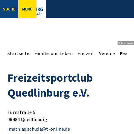
SUCHE
MENÜ
© bbsferrari
Startseite
Familie und Leben
Freizeit
Vereine
Freize
Freizeitsportclub
Quedlinburg e.V.
Turnstraße 5
06484 Quedlinburg
mathias.schuda@t-online.de