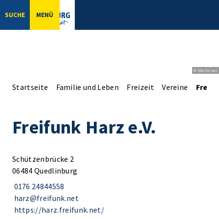
SUCHE
MENÜ
© bbsferrari
Startseite
Familie und Leben
Freizeit
Vereine
Freifu
Freifunk Harz e.V.
Schützenbrücke 2
06484 Quedlinburg
0176 24844558
harz@freifunk.net
https://harz.freifunk.net/