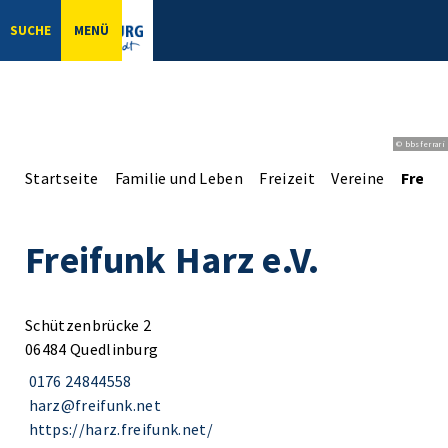
SUCHE
MENÜ
© bbsferrari
Startseite
Familie und Leben
Freizeit
Vereine
Freifu
Freifunk Harz e.V.
Schützenbrücke 2
06484 Quedlinburg
0176 24844558
harz@freifunk.net
https://harz.freifunk.net/