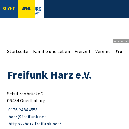
SUCHE
MENÜ
© bbsferrari
Startseite
Familie und Leben
Freizeit
Vereine
Freifu
Freifunk Harz e.V.
Schützenbrücke 2
06484 Quedlinburg
0176 24844558
harz@freifunk.net
https://harz.freifunk.net/