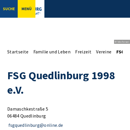
SUCHE
MENÜ
© bbsferrari
Startseite
Familie und Leben
Freizeit
Vereine
FSG Qu
FSG Quedlinburg 1998
e.V.
Damaschkestraße 5
06484 Quedlinburg
fsgquedlinburg@online.de