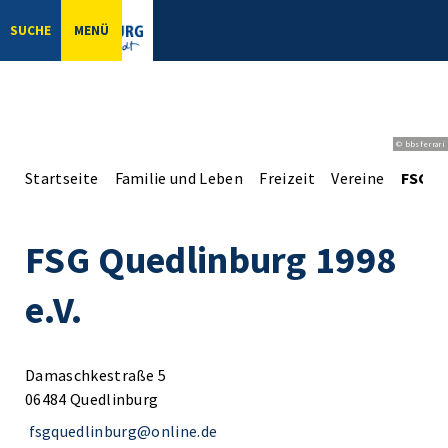
SUCHE
MENÜ
© bbsferrari
Startseite
Familie und Leben
Freizeit
Vereine
FSG Qu
FSG Quedlinburg 1998
e.V.
Damaschkestraße 5
06484 Quedlinburg
fsgquedlinburg@online.de