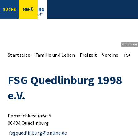
SUCHE
MENÜ
© bbsferrari
Startseite
Familie und Leben
Freizeit
Vereine
FSG Qu
FSG Quedlinburg 1998
e.V.
Damaschkestraße 5
06484 Quedlinburg
fsgquedlinburg@online.de