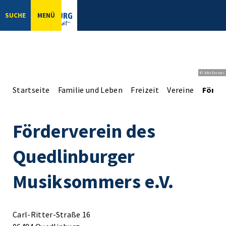
SUCHE
MENÜ
© bbsferrari
Startseite
Familie und Leben
Freizeit
Vereine
Förde
Förderverein des
Quedlinburger
Musiksommers e.V.
Carl-Ritter-Straße 16