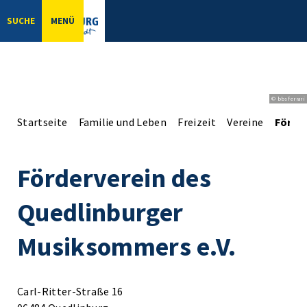
SUCHE
MENÜ
© bbsferrari
Startseite
Familie und Leben
Freizeit
Vereine
Förde
Förderverein des
Quedlinburger
Musiksommers e.V.
Carl-Ritter-Straße 16