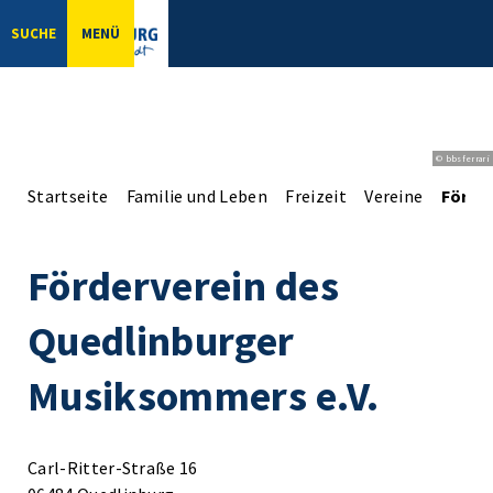
SUCHE
MENÜ
© bbsferrari
Startseite
Familie und Leben
Freizeit
Vereine
Förde
Förderverein des
Quedlinburger
Musiksommers e.V.
Carl-Ritter-Straße 16