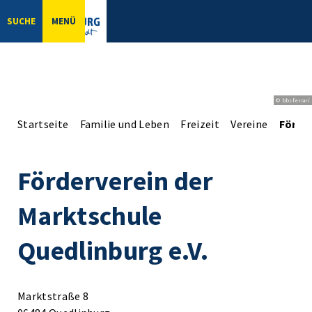
SUCHE
MENÜ
© bbsferrari
Startseite
Familie und Leben
Freizeit
Vereine
Förder
Förderverein der
Marktschule
Quedlinburg e.V.
Marktstraße 8