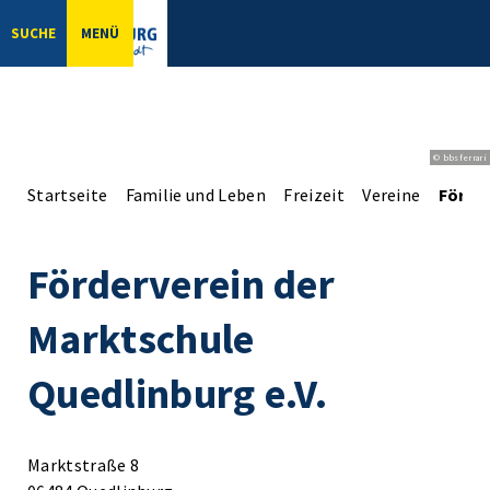
SUCHE
MENÜ
© bbsferrari
Startseite
Familie und Leben
Freizeit
Vereine
Förder
Förderverein der
Marktschule
Quedlinburg e.V.
Marktstraße 8