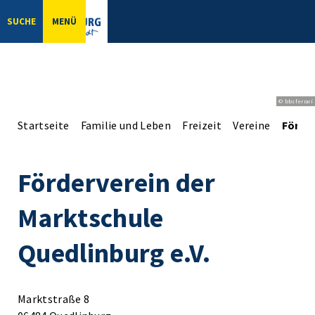
SUCHE
MENÜ
© bbsferrari
Startseite
Familie und Leben
Freizeit
Vereine
Förder
Förderverein der
Marktschule
Quedlinburg e.V.
Marktstraße 8