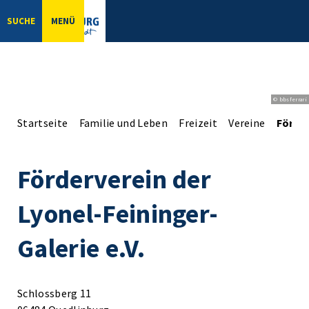
SUCHE
MENÜ
© bbsferrari
Startseite
Familie und Leben
Freizeit
Vereine
Förder
Förderverein der
Lyonel-Feininger-
Galerie e.V.
Schlossberg 11