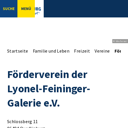
SUCHE
MENÜ
© bbsferrari
Startseite
Familie und Leben
Freizeit
Vereine
Förder
Förderverein der
Lyonel-Feininger-
Galerie e.V.
Schlossberg 11