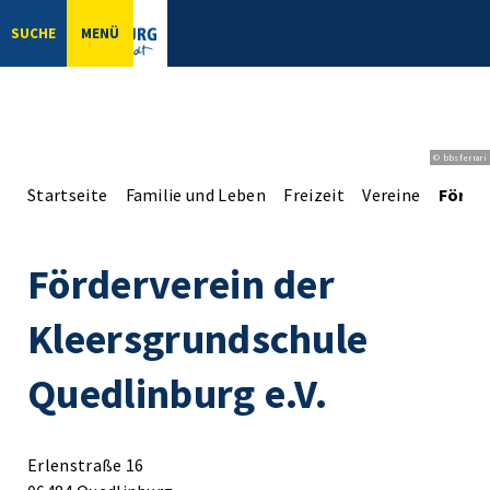
SUCHE
MENÜ
© bbsferrari
Startseite
Familie und Leben
Freizeit
Vereine
Förder
Förderverein der
Kleersgrundschule
Quedlinburg e.V.
Erlenstraße 16