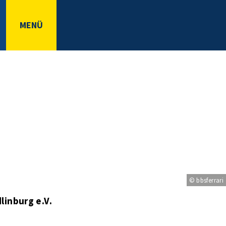
MENÜ
© bbsferrari
linburg e.V.