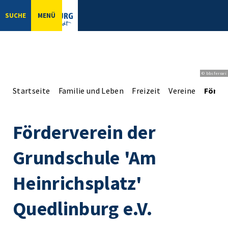
SUCHE
MENÜ
© bbsferrari
Startseite
Familie und Leben
Freizeit
Vereine
Förder
Förderverein der
Grundschule 'Am
Heinrichsplatz'
Quedlinburg e.V.