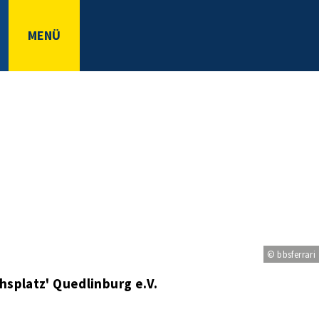
MENÜ
© bbsferrari
hsplatz' Quedlinburg e.V.