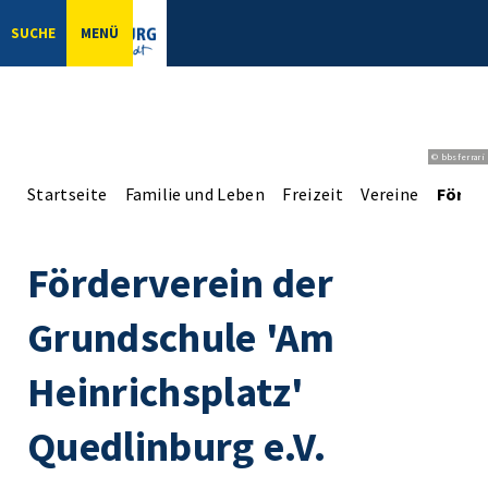
SUCHE
MENÜ
© bbsferrari
Startseite
Familie und Leben
Freizeit
Vereine
Förder
Förderverein der
Grundschule 'Am
Heinrichsplatz'
Quedlinburg e.V.