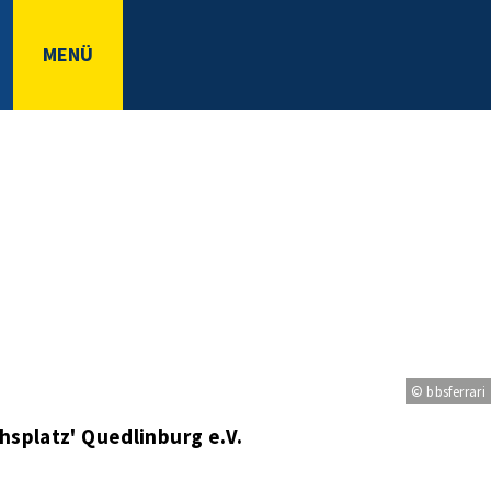
MENÜ
© bbsferrari
hsplatz' Quedlinburg e.V.