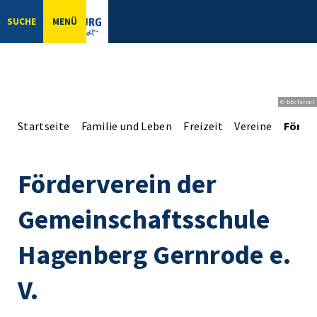
SUCHE
MENÜ
© bbsferrari
Startseite
Familie und Leben
Freizeit
Vereine
Förde
Förderverein der
Gemeinschaftsschule
Hagenberg Gernrode e.
V.