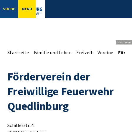
SUCHE
MENÜ
© bbsferrari
Startseite
Familie und Leben
Freizeit
Vereine
Förder
Förderverein der
Freiwillige Feuerwehr
Quedlinburg
Schillerstr. 4