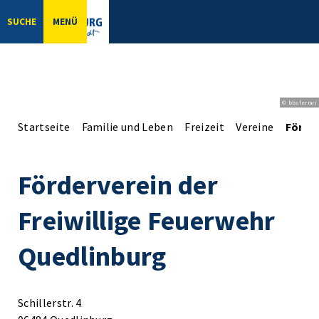
SUCHE
MENÜ
© bbsferrari
Startseite
Familie und Leben
Freizeit
Vereine
Förder
Förderverein der
Freiwillige Feuerwehr
Quedlinburg
Schillerstr. 4