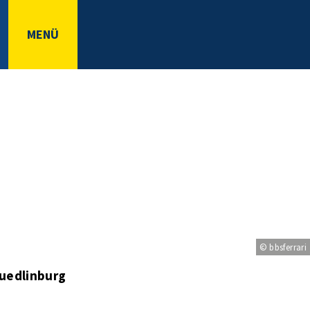
MENÜ
© bbsferrari
Quedlinburg