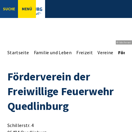
SUCHE
MENÜ
© bbsferrari
Startseite
Familie und Leben
Freizeit
Vereine
Förder
Förderverein der
Freiwillige Feuerwehr
Quedlinburg
Schillerstr. 4