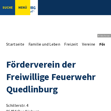
SUCHE
MENÜ
© bbsferrari
Startseite
Familie und Leben
Freizeit
Vereine
Förder
Förderverein der
Freiwillige Feuerwehr
Quedlinburg
Schillerstr. 4