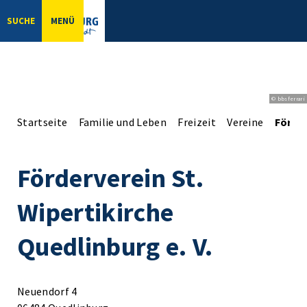
SUCHE
MENÜ
© bbsferrari
Startseite
Familie und Leben
Freizeit
Vereine
Förder
Förderverein St.
Wipertikirche
Quedlinburg e. V.
Neuendorf 4