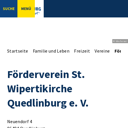
SUCHE
MENÜ
© bbsferrari
Startseite
Familie und Leben
Freizeit
Vereine
Förder
Förderverein St.
Wipertikirche
Quedlinburg e. V.
Neuendorf 4