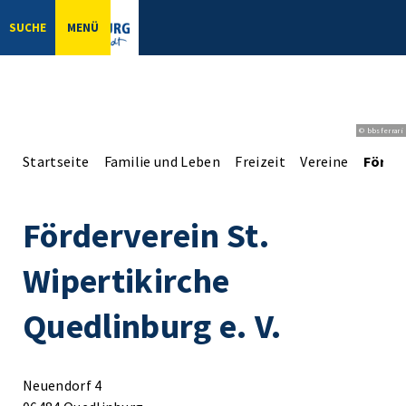
SUCHE
MENÜ
© bbsferrari
Startseite
Familie und Leben
Freizeit
Vereine
Förder
Förderverein St.
Wipertikirche
Quedlinburg e. V.
Neuendorf 4