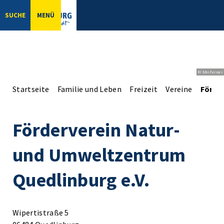
SUCHE
MENÜ
© bbsferrari
Startseite
Familie und Leben
Freizeit
Vereine
Förde
Förderverein Natur-
und Umweltzentrum
Quedlinburg e.V.
Wipertistraße 5