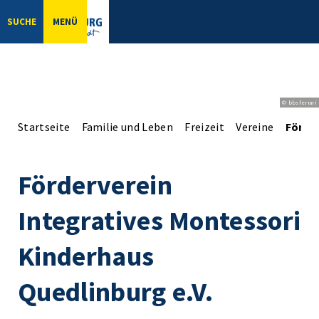
SUCHE
MENÜ
© bbsferrari
Startseite
Familie und Leben
Freizeit
Vereine
Förder
Förderverein
Integratives Montessori
Kinderhaus
Quedlinburg e.V.