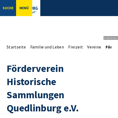
SUCHE
MENÜ
© bbsferrari
Startseite
Familie und Leben
Freizeit
Vereine
Förde
Förderverein
Historische
Sammlungen
Quedlinburg e.V.