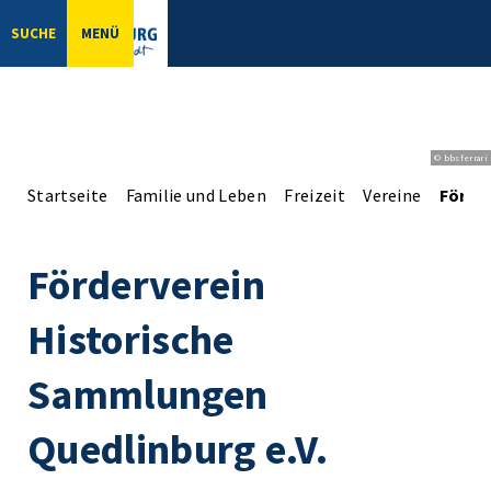
SUCHE
MENÜ
© bbsferrari
Startseite
Familie und Leben
Freizeit
Vereine
Förde
Förderverein
Historische
Sammlungen
Quedlinburg e.V.