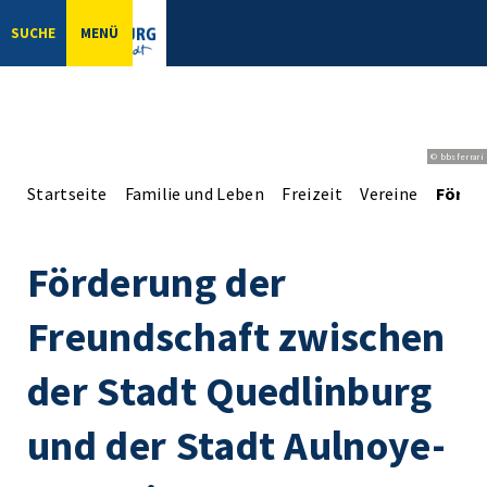
SUCHE
MENÜ
© bbsferrari
Startseite
Familie und Leben
Freizeit
Vereine
Förder
Förderung der
Freundschaft zwischen
der Stadt Quedlinburg
und der Stadt Aulnoye-