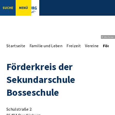
SUCHE
MENÜ
© bbsferrari
Startseite
Familie und Leben
Freizeit
Vereine
Förde
Förderkreis der
Sekundarschule
Bosseschule
Schulstraße 2