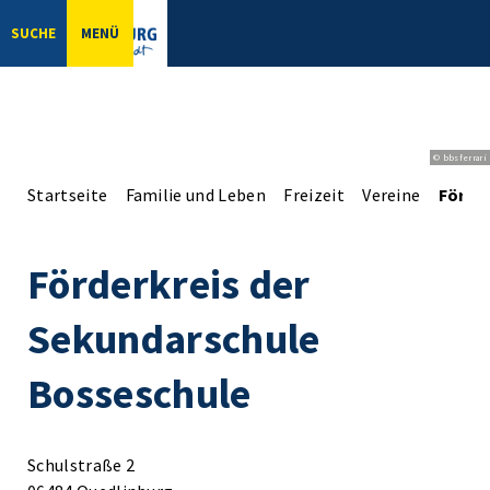
SUCHE
MENÜ
© bbsferrari
Startseite
Familie und Leben
Freizeit
Vereine
Förde
Förderkreis der
Sekundarschule
Bosseschule
Schulstraße 2