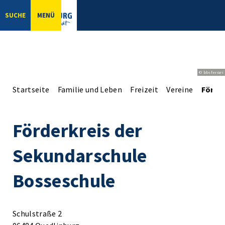
SUCHE
MENÜ
© bbsferrari
Startseite
Familie und Leben
Freizeit
Vereine
Förde
Förderkreis der
Sekundarschule
Bosseschule
Schulstraße 2