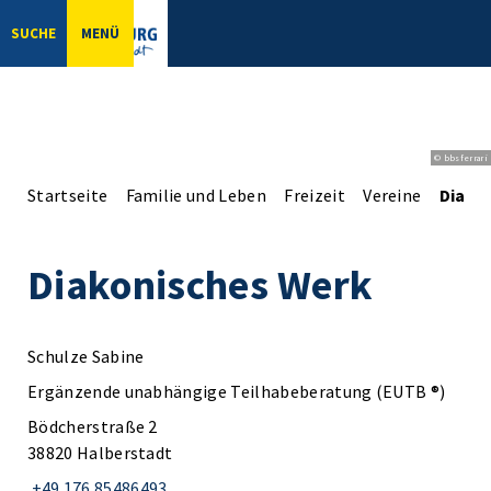
SUCHE
MENÜ
© bbsferrari
Startseite
Familie und Leben
Freizeit
Vereine
Diako
Diakonisches Werk
Schulze Sabine
Ergänzende unabhängige Teilhabeberatung (EUTB ®)
Bödcherstraße 2
38820 Halberstadt
+49 176 85486493