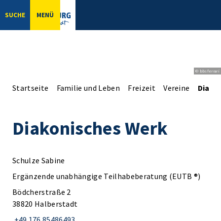
SUCHE
MENÜ
© bbsferrari
Startseite
Familie und Leben
Freizeit
Vereine
Diako
Diakonisches Werk
Schulze Sabine
Ergänzende unabhängige Teilhabeberatung (EUTB ®)
Bödcherstraße 2
38820 Halberstadt
+49 176 85486493