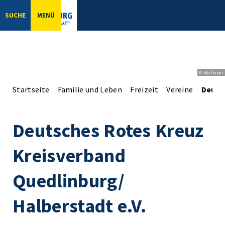
SUCHE
MENÜ
© bbsferrari
Startseite
Familie und Leben
Freizeit
Vereine
Deuts
Deutsches Rotes Kreuz
Kreisverband
Quedlinburg/
Halberstadt e.V.