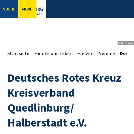
SUCHE
MENÜ
© bbsferrari
Startseite
Familie und Leben
Freizeit
Vereine
Deuts
Deutsches Rotes Kreuz
Kreisverband
Quedlinburg/
Halberstadt e.V.