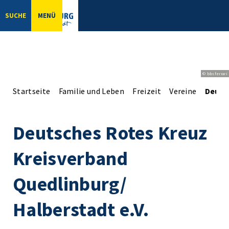
SUCHE
MENÜ
© bbsferrari
Startseite
Familie und Leben
Freizeit
Vereine
Deuts
Deutsches Rotes Kreuz
Kreisverband
Quedlinburg/
Halberstadt e.V.