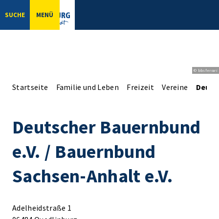
SUCHE
MENÜ
© bbsferrari
Startseite
Familie und Leben
Freizeit
Vereine
Deutsc
Deutscher Bauernbund
e.V. / Bauernbund
Sachsen-Anhalt e.V.
Adelheidstraße 1