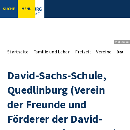
SUCHE
MENÜ
© bbsferrari
Startseite
Familie und Leben
Freizeit
Vereine
David-
David-Sachs-Schule,
Quedlinburg (Verein
der Freunde und
Förderer der David-