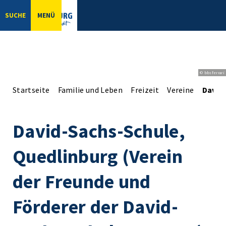
SUCHE
MENÜ
© bbsferrari
Startseite
Familie und Leben
Freizeit
Vereine
David-
David-Sachs-Schule,
Quedlinburg (Verein
der Freunde und
Förderer der David-